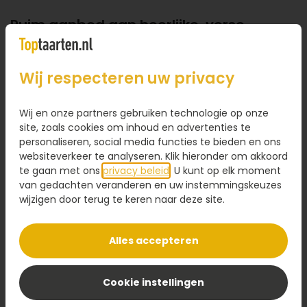
Ruim aanbod aan heerlijke, verse
taarten en gebakjes
Welke taart wilt u versturen naar de ontvanger in
Wij respecteren uw privacy
Leiden? Bij Toptaarten.nl kiest u uit verschillende
ambachtelijk bereide taarten. Houdt uw familielid,
Wij en onze partners gebruiken technologie op onze
kennis of collega van een lekkere
slagroomtaart
? Of
site, zoals cookies om inhoud en advertenties te
wilt u juist voor uzelf een
marsepeintaart
bestellen en
personaliseren, social media functies te bieden en ons
versturen naar Leiden? Verwen uzelf of iemand
websiteverkeer te analyseren. Klik hieronder om akkoord
anders met onze heerlijke taarten. Zoekt u nog een
te gaan met ons
privacy beleid
. U kunt op elk moment
leuke traktatie voor op uw werk? Kies dan voor
een
van gedachten veranderen en uw instemmingskeuzes
wijzigen door terug te keren naar deze site.
van de gebakjes
:
Bananensoezen
Alles accepteren
Vruchtenschelpen
Moorkoppen
Cookie instellingen
Tompoezen