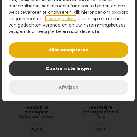
personaliseren, social media functies te bieden en ons
Vanaf
Vanaf
websiteverkeer te analyseren. Klik hieronder om akkoord
28,95
23,95
te gaan met ons
privacy beleid
. U kunt op elk moment
van gedachten veranderen en uw instemmingskeuzes
Bestel
Bestel
wijzigen door terug te keren naar deze site.
Alles accepteren
Cookie instellingen
Afwijzen
Feestelijke
Feestelijke
marsepein
marsepeintaart
fototaart roze
roze
Vanaf
Vanaf
28,95
23,95