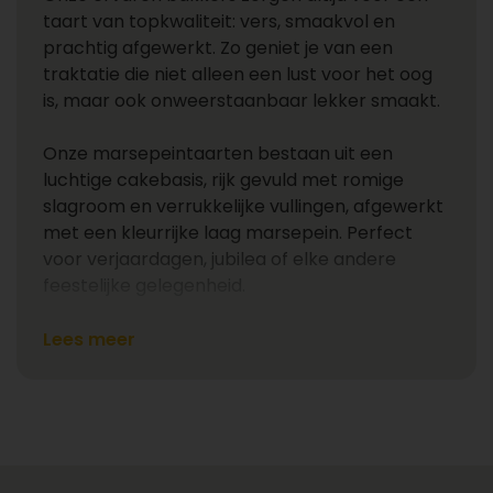
taart van topkwaliteit: vers, smaakvol en
prachtig afgewerkt. Zo geniet je van een
traktatie die niet alleen een lust voor het oog
is, maar ook onweerstaanbaar lekker smaakt.
Onze marsepeintaarten bestaan uit een
luchtige cakebasis, rijk gevuld met romige
slagroom en verrukkelijke vullingen, afgewerkt
met een kleurrijke laag marsepein. Perfect
voor verjaardagen, jubilea of elke andere
feestelijke gelegenheid.
Wat is marsepein en waarom is het
Lees meer
zo populair?
Marsepein is een klassieke lekkernij die wordt
gemaakt van fijngemalen amandelen en
suiker. Door deze combinatie ontstaat een