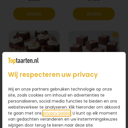
Bestel
Bestel
Wij respecteren uw privacy
Wij en onze partners gebruiken technologie op onze
Chocolade petit
Chocoladebollen
fours met logo
site, zoals cookies om inhoud en advertenties te
personaliseren, social media functies te bieden en ons
websiteverkeer te analyseren. Klik hieronder om akkoord
28,95
32,95
te gaan met ons
privacy beleid
. U kunt op elk moment
van gedachten veranderen en uw instemmingskeuzes
Bestel
Bestel
wijzigen door terug te keren naar deze site.