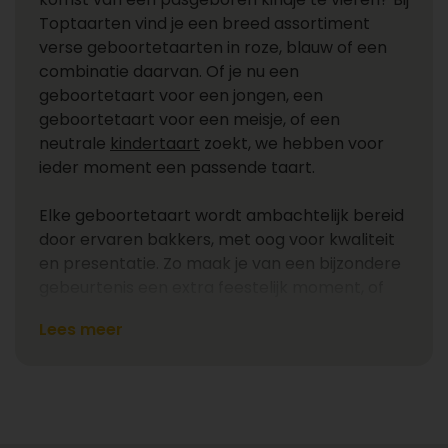
Toptaarten vind je een breed assortiment
verse geboortetaarten in roze, blauw of een
combinatie daarvan. Of je nu een
geboortetaart voor een jongen, een
geboortetaart voor een meisje, of een
neutrale
kindertaart
zoekt, we hebben voor
ieder moment een passende taart.
Elke geboortetaart wordt ambachtelijk bereid
door ervaren bakkers, met oog voor kwaliteit
en presentatie. Zo maak je van een bijzondere
gebeurtenis een extra feestelijk moment, of
het nu gaat om een kraambezoek, babyborrel
Lees meer
of babyshower.
Babyshower taart of geboortetaart
voor kraambezoek bestellen