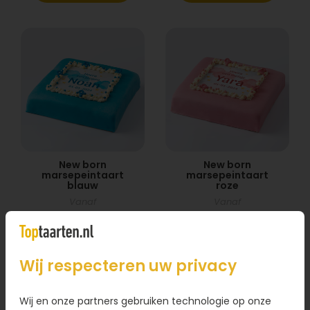
New born
New born
marsepeintaart
marsepeintaart
blauw
roze
Vanaf
Vanaf
28,95
28,95
Bestel
Bestel
Wij respecteren uw privacy
Wij en onze partners gebruiken technologie op onze