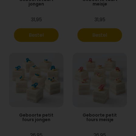
jongen
meisje
31,95
31,95
Bestel
Bestel
Geboorte petit
Geboorte petit
fours jongen
fours meisje
26,95
26,95