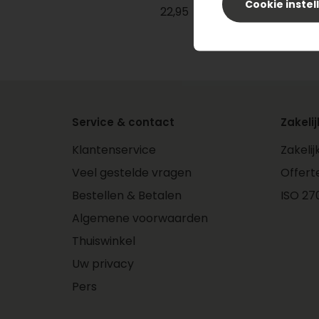
Cookie instel
22,95
Service & contact
Zakelij
Klantenservice
Zakeli
Veel gestelde vragen
Offert
Bestellen & Betalen
ISO 270
Algemene voorwaarden
Thuiswinkel
Uw privacy
Pers