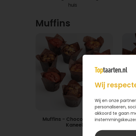
huis
Muffins
Wij respect
Wij en onze partner
personaliseren, soc
akkoord te gaan m
Muffins - Choco, velvet &
instemmingskeuzes 
Mu
Kaneel