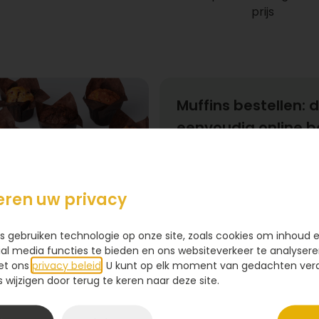
prijs
Muffins bestellen: 
eenvoudig online b
Heb je zin in een heerlijk
zoek naar een origineel c
eenvoudig verse en smaak
eren uw privacy
chocolademuffins tot ver
Oreo of Côte d’Or-chocolad
Lees meer
s gebruiken technologie op onze site, zoals cookies om inhoud 
bij jouw smaak past of bij 
ial media functies te bieden en ons websiteverkeer te analysere
gaat snel en eenvoudig.
et ons
privacy beleid
. U kunt op elk moment van gedachten ve
wijzigen door terug te keren naar deze site.
ffins - fruit & caramel
Ontdek ons muffin 
een perfecte muffi