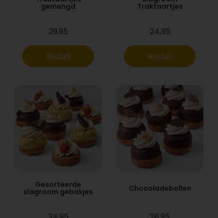
gemengd
Traktaartjes
29,95
24,95
Bestel
Bestel
Gesorteerde
Chocoladebollen
slagroom gebakjes
34,95
28,95