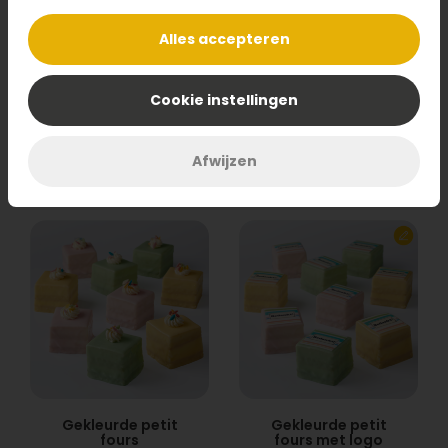
Alles accepteren
Vegan one bites
Vegan bars
Cookie instellingen
36,95
34,95
Bestel
Bestel
Afwijzen
Gekleurde petit
Gekleurde petit
fours
fours met logo