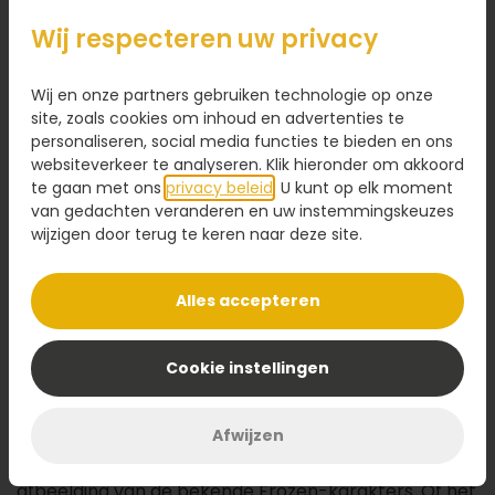
49,95
Wij respecteren uw privacy
Kaartje toevoegen
1,95
Wij en onze partners gebruiken technologie op onze
Voeg een kaart toe met jouw persoonlijke tekst
site, zoals cookies om inhoud en advertenties te
personaliseren, social media functies te bieden en ons
websiteverkeer te analyseren. Klik hieronder om akkoord
te gaan met ons
privacy beleid
. U kunt op elk moment
van gedachten veranderen en uw instemmingskeuzes
Ontwerp maken
wijzigen door terug te keren naar deze site.
Alles accepteren
Omschrijving
Breng de magie van Frozen tot leven met deze
Cookie instellingen
sprookjesachtige
kindertaart
! De taart bestaat uit
luchtige cake, romige slagroom en een laag fruitige
Afwijzen
jam, omhuld met een dikke laag marsepein in
Frozen-thema. In het midden prijkt een prachtige
afbeelding van de bekende Frozen-karakters. Of het