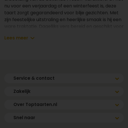
nu voor een verjaardag of een winterfeest is, deze
taart zorgt gegarandeerd voor blije gezichten. Met
zijn feestelijke uitstraling en heerlijke smaak is hij een
ware traktatie. Dagelijks vers bereid en geschikt voor
8 tot 40 personen.
Lees meer
✔ Dagelijks vers bereid
✔ Vanaf 8 personen
✔ Gemaakt met de beste marsepein
✔ Vóór 17.00 uur besteld, de volgende dag vers en
gekoeld bezorgd binnen jouw gekozen tijdsvenster
Service & contact
(m.u.v. zondag)
Zakelijk
Afmetingen & aantal personen
Over Toptaarten.nl
- 8 personen: 19x19cm
- 12 personen: 21x21cm
Snel naar
- 16 personen: 24x24cm