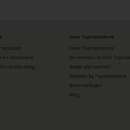
met een verse appeltaar
Meer dan alleen de
Naast onze geliefde klas
heerlijke appelvarianten:
k
Over Toptaarten.nl
jk account
Over Toptaarten.nl
Appelkruimelvlaai
: e
een krokante kruimel
e en maatwerk
De mensen achter Toptaar
Sweet Apple Pie trakt
01 certificering
Bekijk alle taarten
van traditionele appelt
Werken bij Toptaarten.nl
op het werk.
Beoordelingen
Zo is er voor elk moment
Blog
appeltaartvariant.
Voor elke gelegenh
Een klassieke appeltaart pa