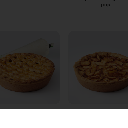
prijs
peltaart met slagroom
Vegan Appeltaart