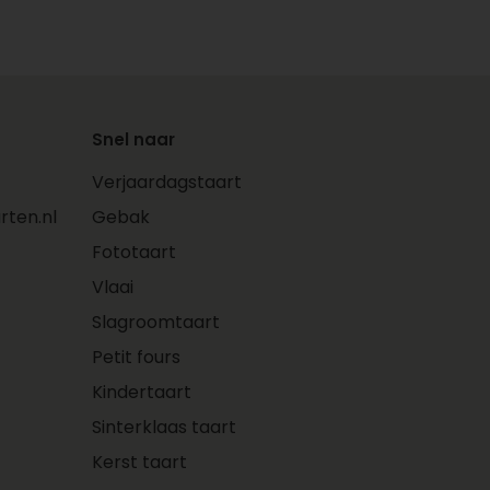
t.
 klassieke appeltaart
sieker biedt Toptaarten.nl nog twee
Snel naar
Verjaardagstaart
en luchtige bodem, frisse appelvulling en
laag maken deze vlaai onweerstaanbaar.
ten.nl
Gebak
aartjes
: kleine gebakjes met de smaak
Fototaart
aart, ideaal voor feestjes of als traktatie
Vlaai
Slagroomtaart
 en elke gelegenheid een passende
Petit fours
Kindertaart
eid een klassieker
Sinterklaas taart
Kerst taart
st altijd, bijvoorbeeld bij: