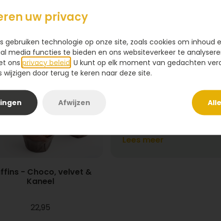
32,95
26,95
eren uw privacy
s gebruiken technologie op onze site, zoals cookies om inhoud 
Appeltaart bestelle
ial media functies te bieden en ons websiteverkeer te analysere
et ons
privacy beleid
. U kunt op elk moment van gedachten ve
lekkerste appeltaa
wijzigen door terug te keren naar deze site.
Een klassieke appeltaart
geur van versgebakken ap
lingen
Afwijzen
All
kaneel. Bij
Toptaarten.nl
b
overheerlijke appeltaart 
op elk gewenst adres. Of 
Lees meer
zoals oma’s appeltaart, 
variant: wij hebben voor 
ffins - Choco, velvet &
Onze klassieke appeltaart 
Kaneel
rozijnen en een vleugje k
korst van roomboterdeeg.
22,95
een verjaardag viert, gas