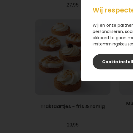
27,95
Wij respect
Wij en onze partner
personaliseren, soc
akkoord te gaan m
instemmingskeuzes 
Cookie instel
Mu
Traktaartjes - fris & romig
29,95