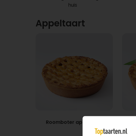
huis
Appeltaart
Roomboter appeltaart
Ap