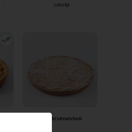
zakelijk
Appelkruimelvlaai