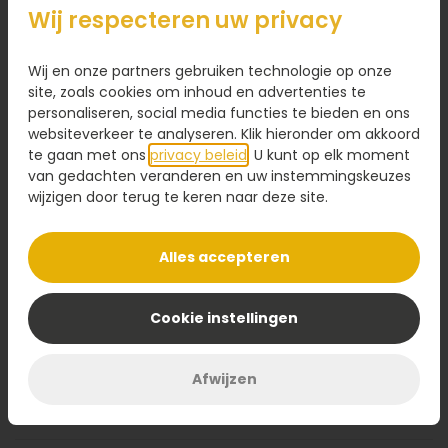
Wij respecteren uw privacy
Betalen en vouchers
Hoe kan ik betalen?
Wij en onze partners gebruiken technologie op onze
site, zoals cookies om inhoud en advertenties te
personaliseren, social media functies te bieden en ons
Hoe gebruik in mijn voucher of kortingcode?
websiteverkeer te analyseren. Klik hieronder om akkoord
te gaan met ons
privacy beleid
. U kunt op elk moment
Hoe betaal ik met een cadeaubon of giftcard?
van gedachten veranderen en uw instemmingskeuzes
wijzigen door terug te keren naar deze site.
Wat als ik niet genoeg saldo heb op mijn
Cadeaubon of giftcard?
Alles accepteren
Wat is het verschil tussen een voucher en
cadeaubon?
Cookie instellingen
Kan ik meerdere vouchers of cadeaubonnen
gebruiken?
Afwijzen
Kan ik veilig betalen?