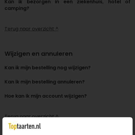
Kan ik bezorgen in een ziekenhuis, hotel of
camping?
Terug naar overzicht ^
Wijzigen en annuleren
Kan ik mijn bestelling nog wijzigen?
Kan ik mijn bestelling annuleren?
Hoe kan ik mijn account wijzigen?
Terug naar overzicht ^