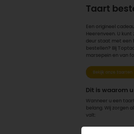
Taart best
Een origineel cadeau
Heerenveen. U kunt 
deur staat met een h
bestellen? Bij Topta
marsepein en van fot
Bekijk onze taarten
Dit is waarom u
Wanneer u een taart
belang. Wij zorgen a
valt:
Dagverse, vroege