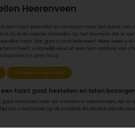
ellen Heerenveen
 is een taart bestellen en versturen naar het adres van u
zich nu al de reactie inbeelden op het moment dat er ee
eerlijke taart. Dat gunt u toch iedereen? Maar weet u a
arten.nl heeft u namelijk keus uit een ruim aanbod, van c
otaarten tot petit fours.
Ontwerp uw eigen taart
 een taart gaat bestellen en laten bezorge
 gaat versturen naar uw vrienden in Heerenveen, zijn er 
ltijd dat u vertrouwt op de kwaliteit én service van de lok
 bezorging