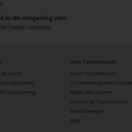
0
.
ok in de omgeving van:
ten
|
Sneek
|
Harlingen
k
Over Toptaarten.nl
jk account
Over Toptaarten.nl
e en maatwerk
De mensen achter Toptaar
01 certificering
Bekijk alle taarten
Werken bij Toptaarten.nl
Beoordelingen
Blog