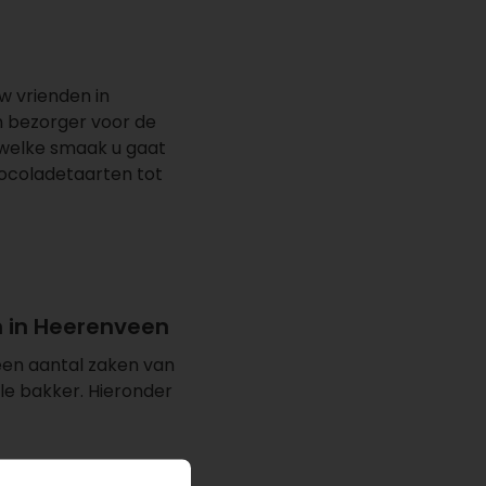
w vrienden in
n bezorger voor de
l welke smaak u gaat
hocoladetaarten tot
n in Heerenveen
een aantal zaken van
ale bakker. Hieronder