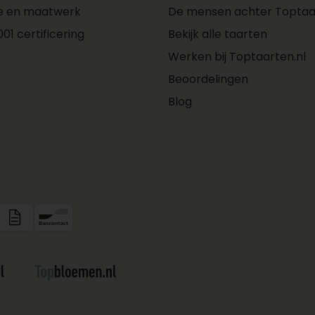
e en maatwerk
De mensen achter Toptaar
01 certificering
Bekijk alle taarten
Werken bij Toptaarten.nl
Beoordelingen
Blog
MELK,
407),
roma
N),
dant
lm,
oem,
K), zout,
troop,
ngszuur