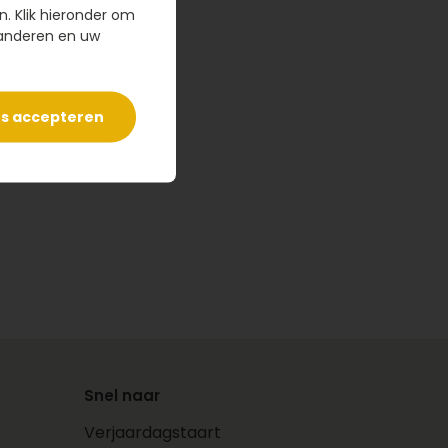
n. Klik hieronder om
randeren en uw
es accepteren
Snel naar
Verjaardagstaart