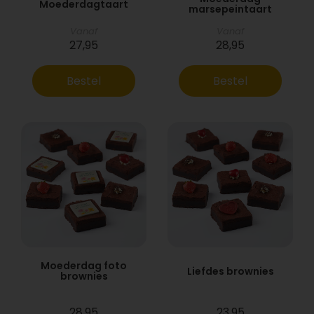
Moederdagtaart
marsepeintaart
Vanaf
Vanaf
27,95
28,95
Bestel
Bestel
Moederdag foto
Liefdes brownies
brownies
28,95
23,95