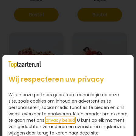
Bestel
Bestel
Wij respecteren uw privacy
Wij en onze partners gebruiken technologie op onze
Liefdes aardbei-
Red Velvet hart
chocoladeslof
site, zoals cookies om inhoud en advertenties te
personaliseren, social media functies te bieden en ons
websiteverkeer te analyseren. Klik hieronder om akkoord
31,95
27,95
te gaan met ons
privacy beleid
. U kunt op elk moment
van gedachten veranderen en uw instemmingskeuzes
Bestel
Bestel
wijzigen door terug te keren naar deze site.