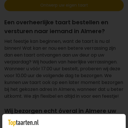
Ontwerp uw eigen taart
Een overheerlijke taart bestellen en
versturen naar iemand in Almere?
Het feestje kan beginnen, want de taart is nu al
binnen! Wat kan er nou een betere verrassing zijn
dan een taart ontvangen aan uw deur op uw
verjaardag? Wij houden van heerlijke verrassingen.
Wanneer u vóór 17.00 uur bestelt, proberen wij deze
voor 10.00 uur de volgende dag te bezorgen. We
kunnen uw taart ook op een later moment bezorgen
bij het gekozen adres in Almere, wanneer dat u beter
uitkomt. We zijn flexibel en altijd in voor een feestje!
Wij bezorgen echt óveral in Almere uw
taart