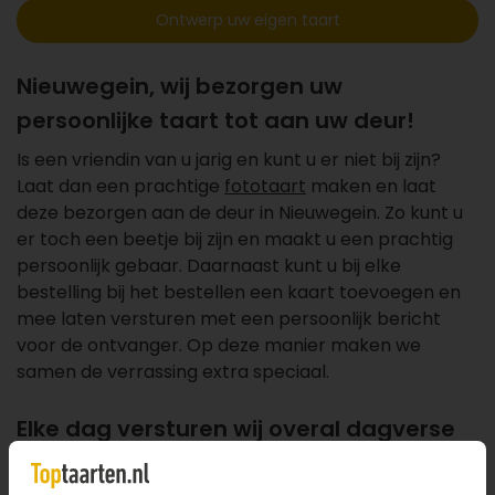
Ontwerp uw eigen taart
Nieuwegein, wij bezorgen uw
persoonlijke taart tot aan uw deur!
Is een vriendin van u jarig en kunt u er niet bij zijn?
Laat dan een prachtige
fototaart
maken en laat
deze bezorgen aan de deur in Nieuwegein. Zo kunt u
er toch een beetje bij zijn en maakt u een prachtig
persoonlijk gebaar. Daarnaast kunt u bij elke
bestelling bij het bestellen een kaart toevoegen en
mee laten versturen met een persoonlijk bericht
voor de ontvanger. Op deze manier maken we
samen de verrassing extra speciaal.
Elke dag versturen wij overal dagverse
taarten