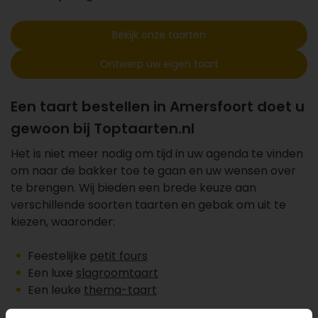
Bekijk onze taarten
Ontwerp uw eigen taart
Een taart bestellen in Amersfoort doet u
gewoon bij Toptaarten.nl
Het is niet meer nodig om tijd in uw agenda te vinden
om naar de bakker toe te gaan en uw wensen over
te brengen. Wij bieden een brede keuze aan
verschillende soorten taarten en gebak om uit te
kiezen, waaronder:
Feestelijke
petit fours
Een luxe
slagroomtaart
Een leuke
thema-taart