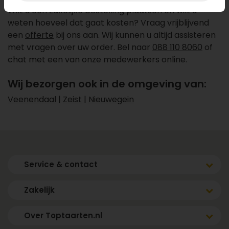
Wilt u een zakelijke bestelling plaatsen en wilt u
weten hoeveel dat gaat kosten? Vraag vrijblijvend
een
offerte
bij ons aan. Wij kunnen u altijd assisteren
met vragen over uw order. Bel naar
088 110 8060
of
chat met een van onze medewerkers online.
Wij bezorgen ook in de omgeving van:
Veenendaal
|
Zeist
|
Nieuwegein
Service & contact
Zakelijk
Over Toptaarten.nl