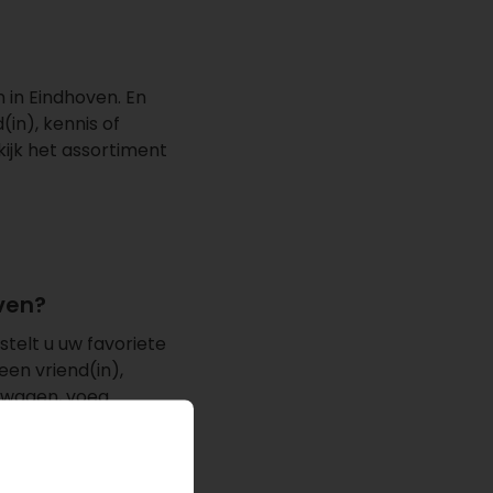
 in Eindhoven. En
(in), kennis of
kijk het assortiment
ven?
stelt u uw favoriete
een vriend(in),
lwagen, voeg
af te ronden. Nadat
 adres in Eindhoven.