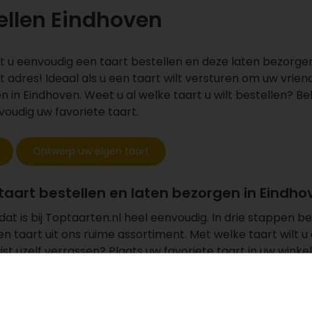
ellen Eindhoven
nt u eenvoudig een taart bestellen en deze laten bezorgen
 adres! Ideaal als u een taart wilt versturen om uw vriend
en in Eindhoven. Weet u al welke taart u wilt bestellen? Be
voudig uw favoriete taart.
Ontwerp uw eigen taart
taart bestellen en laten bezorgen in Eindho
dat is bij Toptaarten.nl heel eenvoudig. In drie stappen be
een taart uit ons ruime assortiment. Met welke taart wilt u 
 juist uzelf verrassen? Plaats uw
favoriete taart
in uw winke
nlijk kaartje toe en vul uw gegevens in om de bestelling 
bben ontvangen, versturen wij de taart naar het ingevulde