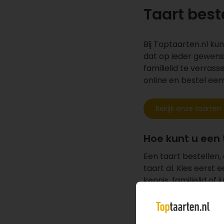
Taart best
Bij Toptaarten.nl ku
dat op ieder gewenst
familielid te verrass
online en bestel een
Bekijk onze taarten
Hoe kunt u een 
Een taart bestellen, 
taart al. Kies eerst 
kennis, familielid of
eventueel een persoo
wij uw bestelling he