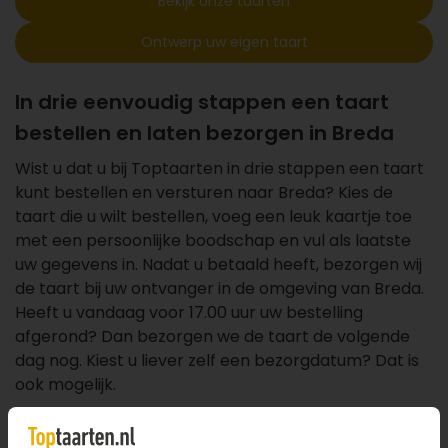
Bekijk onze taarten
Ontwerp uw eigen taart
In drie eenvoudig stappen een taart
bestellen en laten bezorgen in Breda
Wist u dat u bij Toptaarten in drie stappen een taart
kunt bestellen en versturen naar Breda? Kies de
taart die u wilt bestellen, voeg een leuk kaartje toe
met een persoonlijke boodschap en vul als laatste
uw gegevens in. Nadat u betaald heeft, bezorgen wij
de taart bij uw ontvanger in de omgeving van Breda.
Heeft u vandaag voor 17.00 uur uw bestelling
afgerond? Dan bezorgen we de taart de volgende
dag nog. Kiest u liever zelf een bezorgdatum? Dat is
ook mogelijk.
Welke taart is uw favoriet?