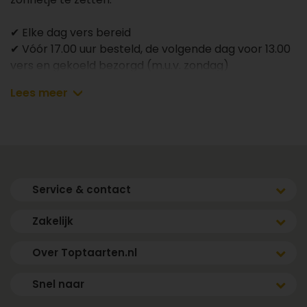
✔ Elke dag vers bereid
✔ Vóór 17.00 uur besteld, de volgende dag voor 13.00
vers en gekoeld bezorgd (m.u.v. zondag)
Lees meer
Afmetingen & aantal personen
– 8 personen: 18 cm
Ingrediënten en allergenen
Service & contact
room (MELK), suiker, EI, glucose-fructosestroop,
frambozen, rode bessen, TARWEbloem, amandel
Zakelijk
(AMANDELEN), TARWEzetmeel, water, stabilisator
(E420, E407, E1103), dextrose, geleermiddel (E440),
Over Toptaarten.nl
emulgator (E472b, E477, E471), rijsmiddel (E450,
E500), glucosestroop, magere MELKpoeder,
Snel naar
antiklontermiddel (E170, E470a), conserveermiddel