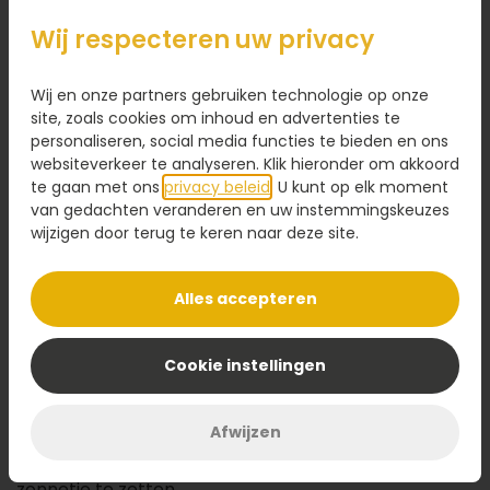
27,95
Wij respecteren uw privacy
Kaartje toevoegen
1,95
Wij en onze partners gebruiken technologie op onze
Voeg een kaart toe met jouw persoonlijke tekst
site, zoals cookies om inhoud en advertenties te
personaliseren, social media functies te bieden en ons
websiteverkeer te analyseren. Klik hieronder om akkoord
te gaan met ons
privacy beleid
. U kunt op elk moment
van gedachten veranderen en uw instemmingskeuzes
wijzigen door terug te keren naar deze site.
Ontwerp maken
Alles accepteren
Omschrijving
Verras iemand die je liefhebt met deze romantische
Cookie instellingen
hart taart. Gevuld met romige slagroom en een
frisse fruitige vulling, terwijl de rode marsepeinlaag
Afwijzen
zorgt voor een liefdevolle uitstraling. Perfect voor
een jubileum, verjaardag of zomaar om iemand in het
zonnetje te zetten.