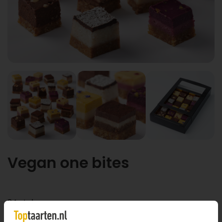
Vegan one bites
24 stuks