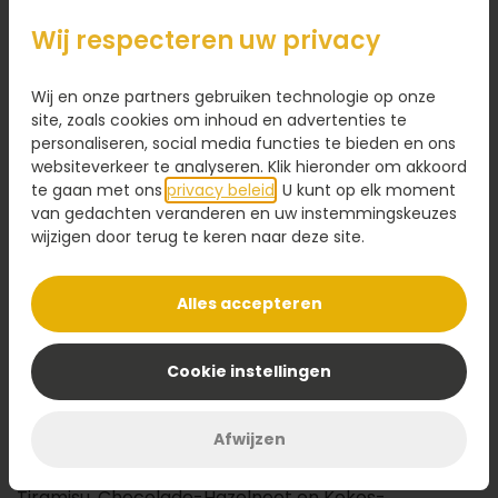
36,95
Wij respecteren uw privacy
Kaartje toevoegen
1,95
Wij en onze partners gebruiken technologie op onze
Voeg een kaart toe met jouw persoonlijke tekst
site, zoals cookies om inhoud en advertenties te
personaliseren, social media functies te bieden en ons
websiteverkeer te analyseren. Klik hieronder om akkoord
te gaan met ons
privacy beleid
. U kunt op elk moment
van gedachten veranderen en uw instemmingskeuzes
wijzigen door terug te keren naar deze site.
Voeg toe aan winkelwagen
Alles accepteren
Omschrijving
Onze Vegan One Bites hebben heel veel smaak en
Cookie instellingen
zijn super leuk als cadeaut of om met elkaar te delen.
Het allermooiste is: ze zijn ook nog eens gluten- én
Afwijzen
lactose vrij. Je krijgt de volgende smaken: Limoen-
Mango, Framboos-Bosbes, Framboos-Passievrucht,
Tiramisu, Chocolade-Hazelnoot en Kokos-