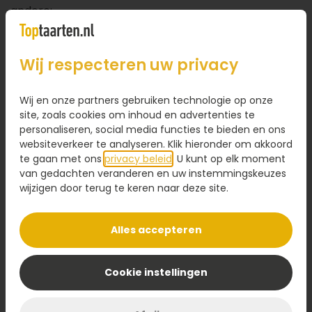
andere:
Marsepeintaarten
Slagroomtaarten
Wij respecteren uw privacy
Taarten met foto
Wij en onze partners gebruiken technologie op onze
Laat weten welke taart u gaat bestellen, dan
site, zoals cookies om inhoud en advertenties te
versturen wij hem naar de juiste locatie in Nijmegen.
personaliseren, social media functies te bieden en ons
websiteverkeer te analyseren. Klik hieronder om akkoord
te gaan met ons
privacy beleid
. U kunt op elk moment
Verras al uw collega’s met een originele
van gedachten veranderen en uw instemmingskeuzes
traktatie
wijzigen door terug te keren naar deze site.
Naast het bestellen van taart, bezorgen we ook
diverse originele traktaties door heel Nijmegen. Gaat
Alles accepteren
u binnenkort starten bij een nieuwe functie en wilt u
al uw collega’s bedanken? Met een traktatie zoals
Cookie instellingen
feestelijke petit fours of heerlijke tompoucen
vergeten ze u niet zomaar. Ook hierop is het mogelijk
om een leuke foto of een logo te plaatsen.