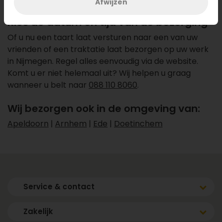
Afwijzen
Kies de datum en tijd van de bezorging
Of u nu een taart laat versturen naar een van uw
vrienden of een traktatie laat bezorgen op uw werk
in Nijmegen. Regel alles eenvoudig via de website.
Komt u er niet helemaal uit? Wij helpen u graag
wanneer u belt naar
088 110 8060
.
Wij bezorgen ook in de omgeving van:
Apeldoorn
|
Arnhem
|
Ede
|
Doetinchem
Service & contact
Zakelijk