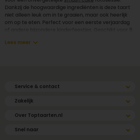
Dankzij de hoogwaardige ingrediënten is deze taart
niet alleen leuk om in te graaien, maar ook heerlijk
om op te eten. Perfect voor een eerste verjaardag
of andere bijzondere kinderfeestjes. Geschikt voor 8
personen.
Lees meer
✔ Elke dag vers bereid
✔ Voor 8 personen
✔ Vóór 17.00 uur besteld, de volgende dag vers en
gekoeld bezorgd binnen jouw gekozen tijdsvenster
(m.u.v. zondag)
Service & contact
Zakelijk
Afmetingen & aantal personen
Over Toptaarten.nl
- 8 personen: Ø18
Snel naar