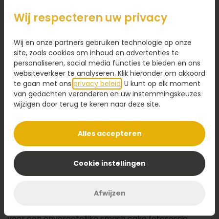
17,95
Wij respecteren uw privacy
Kaartje toevoegen
1,95
Wij en onze partners gebruiken technologie op onze
Voeg een kaart toe met jouw persoonlijke tekst
site, zoals cookies om inhoud en advertenties te
personaliseren, social media functies te bieden en ons
websiteverkeer te analyseren. Klik hieronder om akkoord
te gaan met ons
privacy beleid
. U kunt op elk moment
van gedachten veranderen en uw instemmingskeuzes
wijzigen door terug te keren naar deze site.
Voeg toe aan winkelwagen
Alles accepteren
Omschrijving
Vier de eerste verjaardag van jouw kindje met deze
Cookie instellingen
feestelijke
smash cake
! Gemaakt van zachte cake,
romige slagroom en een frisse fruitige vulling. De
Afwijzen
taart is speels afgewerkt met roze mini
marshmallows en rode chocolade confetti. Ideaal
voor een onvergetelijke
smash cake
fotosessie.