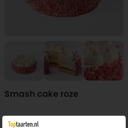
Smash cake roze
8 personen