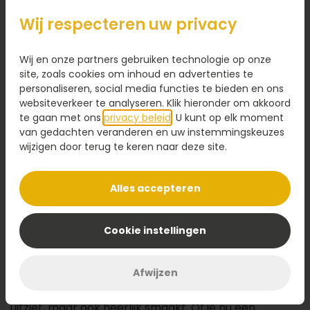
49,95
Wij respecteren uw privacy
Kaartje toevoegen
1,95
Wij en onze partners gebruiken technologie op onze
Voeg een kaart toe met jouw persoonlijke tekst
site, zoals cookies om inhoud en advertenties te
personaliseren, social media functies te bieden en ons
websiteverkeer te analyseren. Klik hieronder om akkoord
te gaan met ons
privacy beleid
. U kunt op elk moment
van gedachten veranderen en uw instemmingskeuzes
Ontwerp maken
wijzigen door terug te keren naar deze site.
Alles accepteren
Omschrijving
De ultieme
kindertaart
voor alle Mario-fans! Deze
Cookie instellingen
vrolijke taart is gemaakt van luchtige cake, gevuld
met romige slagroom en een frisse fruitige vulling. De
Afwijzen
taart is feestelijk versierd met gekleurde chocolade
confetti, waardoor hij er niet alleen fantastisch
uitziet, maar ook heerlijk smaakt. Of je nu een