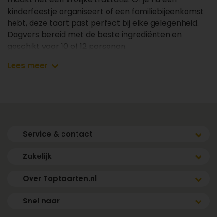
kinderfeestje organiseert of een familiebijeenkomst
hebt, deze taart past perfect bij elke gelegenheid.
Dagvers bereid met de beste ingrediënten en
geschikt voor 10 of 12 personen.
Lees meer
✔ Elke dag vers bereid
✔ Vóór 17.00 uur besteld, de volgende dag vers en
gekoeld bezorgd binnen jouw gekozen tijdsvenster
(m.u.v. zondag)
Service & contact
Afmetingen & aantal personen
Zakelijk
- 10 personen: Ø21
- 12 personen: Ø24
Over Toptaarten.nl
Snel naar
Ingrediënten en allergenen