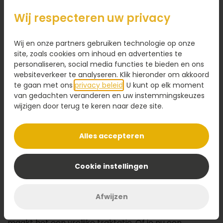
29,95
Wij respecteren uw privacy
Kaartje toevoegen
1,95
Wij en onze partners gebruiken technologie op onze
Voeg een kaart toe met jouw persoonlijke tekst
site, zoals cookies om inhoud en advertenties te
personaliseren, social media functies te bieden en ons
websiteverkeer te analyseren. Klik hieronder om akkoord
te gaan met ons
privacy beleid
. U kunt op elk moment
van gedachten veranderen en uw instemmingskeuzes
wijzigen door terug te keren naar deze site.
Voeg toe aan winkelwagen
Alles accepteren
Omschrijving
Vier een verjaardag met deze heerlijke ronde
Cookie instellingen
kindertaart
! Deze feestelijke
slagroomtaart
is
gemaakt van luchtige cake, romige slagroom en een
Afwijzen
frisse fruitige vulling. De speelse decoratie van
gekleurde eetbare chocolade en mini marshmallows
maakt het een vrolijke traktatie. Of je nu een