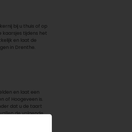
rnij bij u thuis of op
 kaarsjes tijdens het
elijk en laat de
gen in Drenthe.
lden en laat een
n of Hoogeveen is.
der dat u de taart
evallen de volgende
 Drenthe en kom