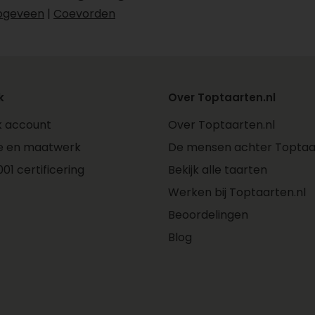
ogeveen
|
Coevorden
k
Over Toptaarten.nl
jk account
Over Toptaarten.nl
e en maatwerk
De mensen achter Toptaar
01 certificering
Bekijk alle taarten
Werken bij Toptaarten.nl
Beoordelingen
Blog