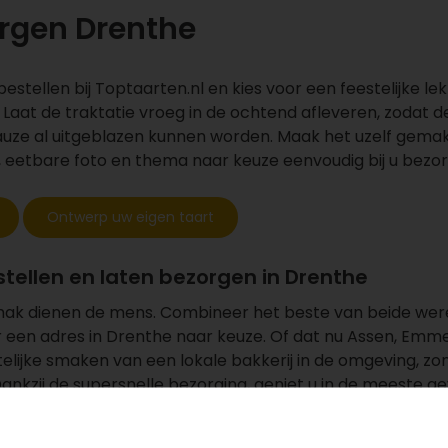
orgen Drenthe
estellen bij Toptaarten.nl en kies voor een feestelijke lekke
 Laat de traktatie vroeg in de ochtend afleveren, zodat de
pauze al uitgeblazen kunnen worden. Maak het uzelf gemakk
 eetbare foto en thema naar keuze eenvoudig bij u bezor
Ontwerp uw eigen taart
stellen en laten bezorgen in Drenthe
ak dienen de mens. Combineer het beste van beide were
r een adres in Drenthe naar keuze. Of dat nu Assen, Emme
lijke smaken van een lokale bakkerij in de omgeving, zon
ankzij de supersnelle bezorging, geniet u in de meeste g
jke traktatie. Laat uw taart waar dan ook versturen naar
estellen die bij uw gebeurtenis past.