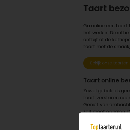
Taart bez
Ga online een taart b
het werk in Drenthe.
ontbijt of de koffie
taart met de smaak,
Bekijk onze taarten
Taart online be
Zowel gebak als gem
taart versturen naa
Geniet van ambachte
zelf moet ophalen. D
dag al van de heerli
online de traktatie b