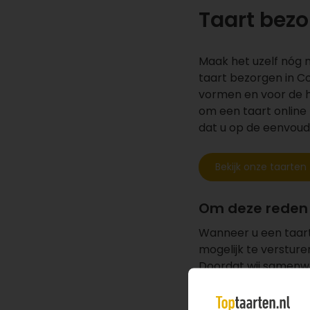
Taart bez
Maak het uzelf nóg m
taart bezorgen in Co
vormen en voor de h
om een taart online 
dat u op de eenvoudi
Bekijk onze taarten
Om deze reden 
Wanneer u een taart 
mogelijk te versture
Doordat wij samenwe
verzekerd van lekker
de taart te bezorgen