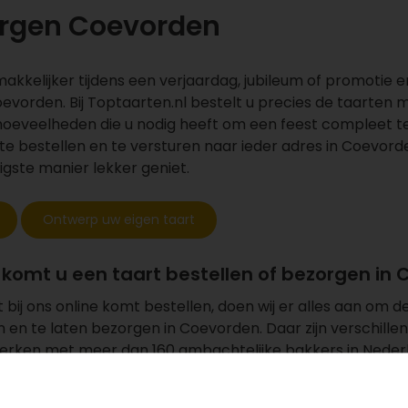
orgen Coevorden
akkelijker tijdens een verjaardag, jubileum of promotie e
evorden. Bij Toptaarten.nl bestelt u precies de taarten
oeveelheden die u nodig heeft om een feest compleet te
te bestellen en te versturen naar ieder adres in Coevord
gste manier lekker geniet.
Ontwerp uw eigen taart
komt u een taart bestellen of bezorgen in
bij ons online komt bestellen, doen wij er alles aan om de
n en te laten bezorgen in Coevorden. Daar zijn verschille
rken met meer dan 160 ambachtelijke bakkers in Nederl
e en verse taarten. Tel daarbij op dat wij er alles aan d
 in Coevorden en u begrijpt waarom u voor onze lekkernij