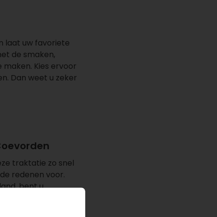
n laat uw favoriete
 met de smaken,
 maken. Kies ervoor
en. Dan weet u zeker
 Coevorden
ze traktatie zo snel
nde redenen voor.
and, bent u
oen om binnen 24 uur
en kiest.