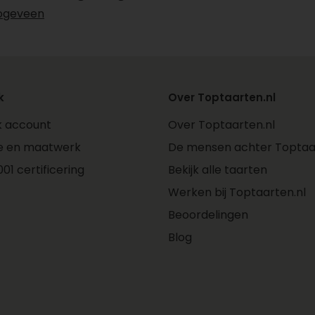
ogeveen
k
Over Toptaarten.nl
jk account
Over Toptaarten.nl
e en maatwerk
De mensen achter Toptaar
01 certificering
Bekijk alle taarten
Werken bij Toptaarten.nl
Beoordelingen
Blog