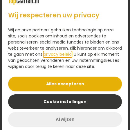
26,95
Wij respecteren uw privacy
Kaartje toevoegen
1,95
Wij en onze partners gebruiken technologie op onze
site, zoals cookies om inhoud en advertenties te
Voeg een kaart toe met jouw persoonlijke tekst
personaliseren, social media functies te bieden en ons
websiteverkeer te analyseren. Klik hieronder om akkoord
te gaan met ons
privacy beleid
. U kunt op elk moment
van gedachten veranderen en uw instemmingskeuzes
wijzigen door terug te keren naar deze site.
Ontwerp maken
Alles accepteren
Omschrijving
Cookie instellingen
Deze feestelijke
fototaart
is een heerlijke traktatie
voor elke gelegenheid. De taart bestaat uit luchtige
cake, romige slagroom en een frisse fruitige vulling,
Afwijzen
perfect in balans. Versierd met vrolijke