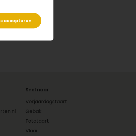
es accepteren
Snel naar
Verjaardagstaart
ten.nl
Gebak
Fototaart
Vlaai