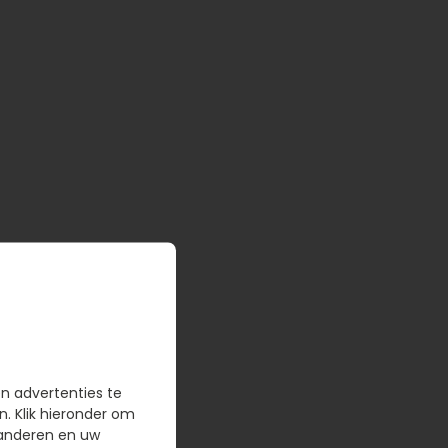
en advertenties te
n. Klik hieronder om
randeren en uw