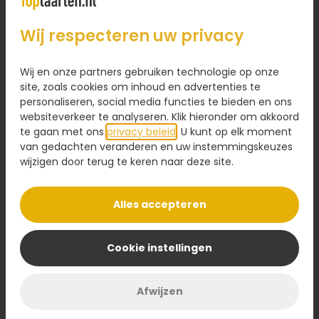
Feestelijke slagroom fototaart
stappen
Wij respecteren uw privacy
Vanaf
Het bestellen van een taart bij Toptaarten.nl is
23,95
eenvoudig en snel. Kies eerst je favoriete taart uit
ons assortiment, voeg vervolgens een
Wij en onze partners gebruiken technologie op onze
Bestel
persoonlijke boodschap toe op een kaartje, en
site, zoals cookies om inhoud en advertenties te
personaliseren, social media functies te bieden en ons
vul tot slot de bezorggegevens in. Betalen kan
websiteverkeer te analyseren. Klik hieronder om akkoord
direct online of na het bezorgen van de taart.
te gaan met ons
privacy beleid
. U kunt op elk moment
Met een paar klikken maak je een attent gebaar
Wat zeggen
klanten
van gedachten veranderen en uw instemmingskeuzes
naar de ontvanger.
wijzigen door terug te keren naar deze site.
over ons
Snelle taart bezorging door heel
Alles accepteren
Nederland*
Uitstekend! 8,7
Wij bezorgen taarten en gebak op ieder gewenst
Cookie instellingen
adres binnen Nederland. Bestel je vóór 17.00 uur,
Uit 5111 beoordelingen
dan zorgen onze bakkers ervoor dat jouw taart
de volgende dag vers en gekoeld wordt bezorgd
Afwijzen
binnen het door jou gekozen tijdsvenster (m.u.v.