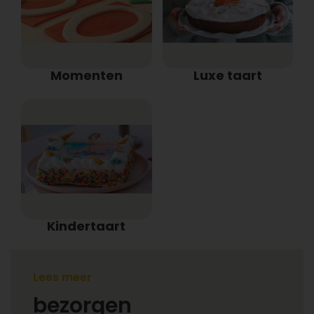
Momenten
Luxe taart
Kindertaart
Taart bestellen en laten
Lees meer
bezorgen