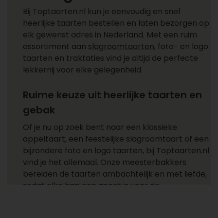
Bij Toptaarten.nl kun je eenvoudig en snel
heerlijke taarten bestellen en laten bezorgen op
elk gewenst adres in Nederland. Met een ruim
assortiment aan
slagroomtaarten
, foto- en logo
taarten en traktaties vind je altijd de perfecte
lekkernij voor elke gelegenheid.
Ruime keuze uit heerlijke taarten en
gebak
Of je nu op zoek bent naar een klassieke
appeltaart, een feestelijke slagroomtaart of een
bijzondere
foto en logo taarten
, bij Toptaarten.nl
vind je het allemaal. Onze meesterbakkers
bereiden de taarten ambachtelijk en met liefde,
zodat elke hap een genot is voor de
smaakpapillen. Daarnaast hebben we ook een
selectie van
traktaties
en
petit fours
, ideaal voor